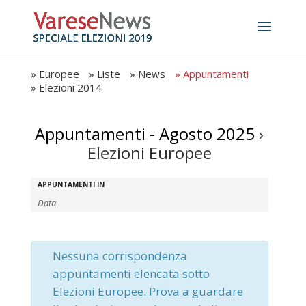
» Europee
» Liste
» News
» Appuntamenti
» Elezioni 2014
Appuntamenti - Agosto 2025
›
Elezioni Europee
Appuntamenti
Appuntamenti
APPUNTAMENTI IN
Search
Search
and
Views
Nessuna corrispondenza
Navigation
appuntamenti elencata sotto
Elezioni Europee. Prova a guardare