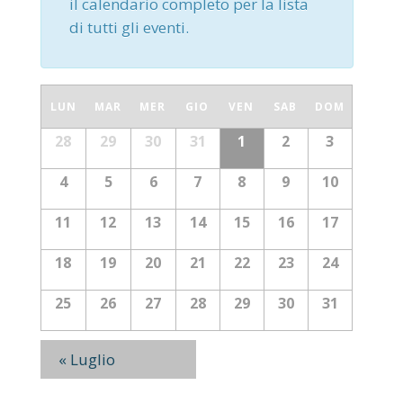
il calendario completo per la lista
di tutti gli eventi.
Calendario
LUN
MAR
MER
GIO
VEN
SAB
DOM
di
Calendario
28
29
30
31
1
2
3
Appuntamenti
di
4
5
6
7
8
9
10
Appuntamenti
11
12
13
14
15
16
17
18
19
20
21
22
23
24
25
26
27
28
29
30
31
«
Luglio