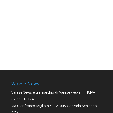
Varese News
VareseNews
è un marchio di Varese web srl – P.IVA
02588310124
Via Gianfranco Miglio n.5 – 21045 Gazzada Schianno
(VA)