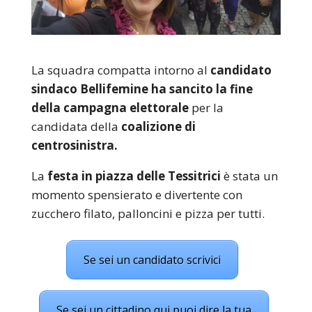
La squadra compatta intorno al
candidato
sindaco Bellifemine ha sancito la fine
della campagna elettorale
per la
candidata della
coalizione di
centrosinistra.
La
festa in piazza delle Tessitrici
è stata un
momento spensierato e divertente con
zucchero filato, palloncini e pizza per tutti.
Se sei un candidato scrivici
Se sei un cittadino qui puoi dire la tua